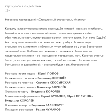
Игра судьбы в 2-х действиях
12+
На основе произведений «Станционный смотритель», «Метель»
Каждому человеку предназначена своя судьба, которой невозможно избежать.
Бедный прапорщик и наследница богатого поместья стремятся тайно
обвенчаться, но карты путает разразившаяся некстати вьюга… Или сама Судьба?
А вот и путешествующий гусар находит свою судьбу в образе дочери
станционного смотрителя и обманным путём забирает её у отца. Вернётся ли
она в отчий дом? В «Повестях Белкина» сталкиваются общепринятые
представления о жизни и её неожиданная парадоксальность. Кажется, счастье
близко, и вот оно ускользает, как снег, тающий на ладонях. Но это не повод
бояться жизни, доверяйте ей, и она сама будет к вам благосклонна!
Режиссёр-постановщик –
Юрий ПОПОВ
Художник-постановщик –
Владимир КОРОЛЁВ
Режиссёр по пластике –
Светлана СКОСЫРСКАЯ
Художник по костюмам –
Владимир КОРОЛЁВ
Художник по свету –
Владимир КОРОЛЁВ
Музыкальное оформление –
Сергей БУЛАНОВ,
Юрий ПИКУНОВ
и
Владимир КОРОЛЁВ
Вокальные номера –
Вероника ВАКСЕНБУРГ
Помощник режиссёра –
Роман ЧУМАКОВ