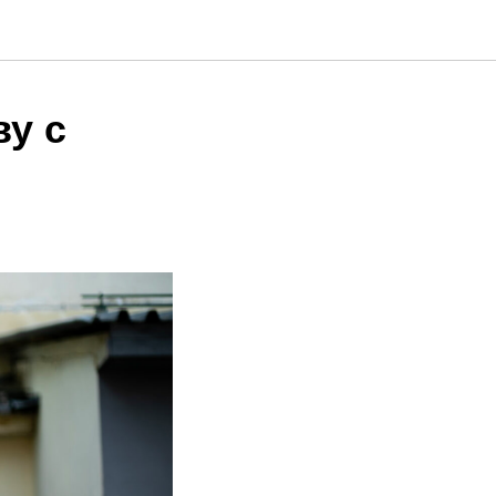
у с
!