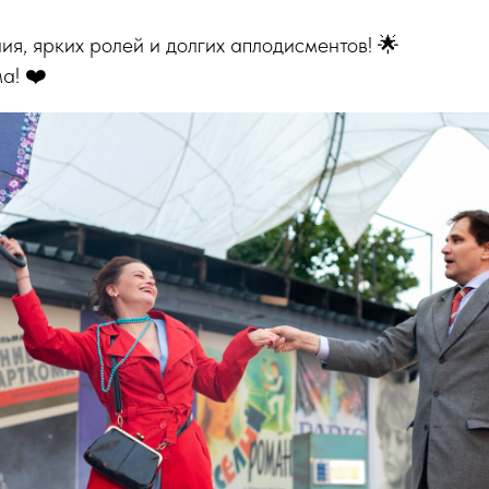
я, ярких ролей и долгих аплодисментов! 🌟
а! ❤️