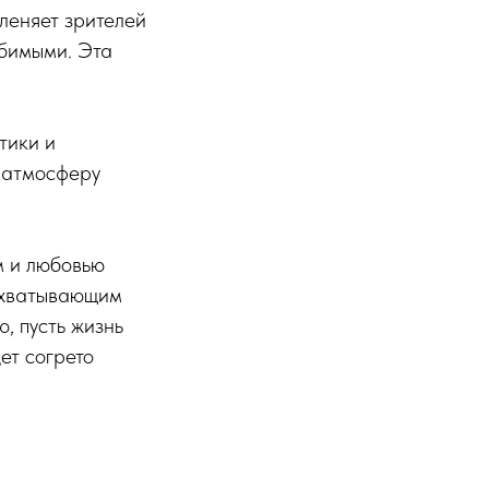
пленяет зрителей
бимыми. Эта
тики и
я атмосферу
м и любовью
захватывающим
, пусть жизнь
ет согрето