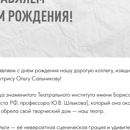
вляем с днём рождения нашу дорогую коллегу, изящн
трису Ольгу Сальникову!
ца знаменитого Театрального института имени Борис
ста РФ, профессора Ю.В. Шлыкова), который она око
 обрела свой творческий дом — наш театр.
ьги — её невероятная сценическая грация и удивите