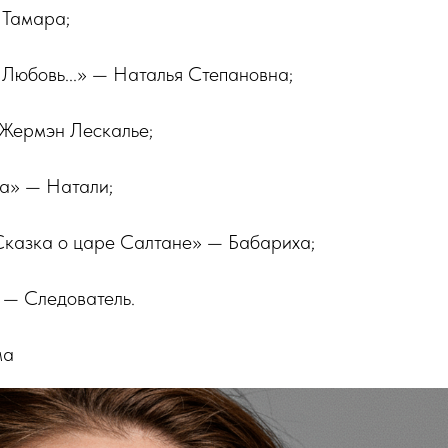
 Тамара;
Любовь...» — Наталья Степановна;
Жермэн Лескалье;
а» — Натали;
 Сказка о царе Салтане» — Бабариха;
 — Следователь.
ма