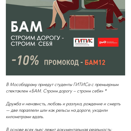
В Мособлдраму приедут студенты ГИТИСа с премьерным
спектаклем «БАМ. Строим дорогу – строим себя» *
Дружба и ненависть, любовь и разлука, рождение и смерть
— две параллели шли как рельсы на дороге, уходили
километрами вдаль.
В основе всех пьес лежит документальная реальность: