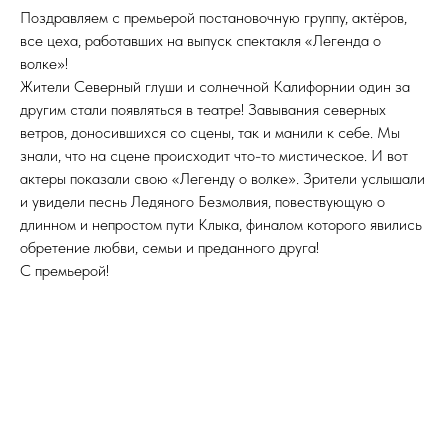
Поздравляем с премьерой постановочную группу, актёров,
все цеха, работавших на выпуск спектакля «Легенда о
волке»!
Жители Северный глуши и солнечной Калифорнии один за
другим стали появляться в театре! Завывания северных
ветров, доносившихся со сцены, так и манили к себе. Мы
знали, что на сцене происходит что-то мистическое. И вот
актеры показали свою «Легенду о волке». Зрители услышали
и увидели песнь Ледяного Безмолвия, повествующую о
длинном и непростом пути Клыка, финалом которого явились
обретение любви, семьи и преданного друга!
С премьерой!