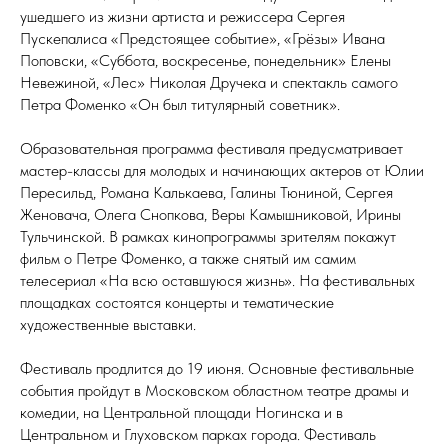
ушедшего из жизни артиста и режиссера Сергея
Пускепалиса «Предстоящее событие», «Грёзы» Ивана
Поповски, «Суббота, воскресенье, понедельник» Елены
Невежиной, «Лес» Николая Дручека и спектакль самого
Петра Фоменко «Он был титулярный советник».
Образовательная программа фестиваля предусматривает
мастер-классы для молодых и начинающих актеров от Юлии
Пересильд, Романа Калькаева, Галины Тюниной, Сергея
Женовача, Олега Снопкова, Веры Камышниковой, Ирины
Тульчинской. В рамках кинопрограммы зрителям покажут
фильм о Петре Фоменко, а также снятый им самим
телесериал «На всю оставшуюся жизнь». На фестивальных
площадках состоятся концерты и тематические
художественные выставки.
Фестиваль продлится до 19 июня. Основные фестивальные
события пройдут в Московском областном театре драмы и
комедии, на Центральной площади Ногинска и в
Центральном и Глуховском парках города. Фестиваль