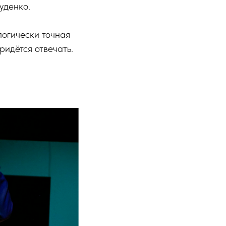
уденко.
логически точная
ридётся отвечать.