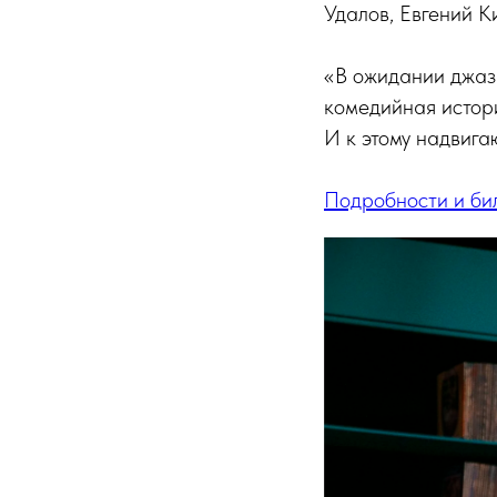
Удалов, Евгений К
«В ожидании джаза
комедийная истори
И к этому надвига
Подробности и би