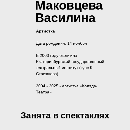
Маковцева
Василина
Артистка
Дата рождения: 14 ноября
В 2003 году окончила
Екатеринбургский государственный
театральный институт (курс К.
Стрежнева)
2004 - 2025 - артистка «Коляда-
Театра»
С 6 августа 2025 года служит в
Московском областном театре драмы
Занята в спектаклях
и комедии.