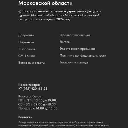
Московской области
© Государственное автономное учреждение культуры и
туризма Московской области «Московский областной
театр драмы и комедии» 2026 год
Документы
Правила посещения
Льготы
Партнёры
Электронная приёмная
Техпаспорт
Политика конфиденциальности
СМИ о нас
Гастроли и выезды
Вопросы и ответы
Касса театра:
+7 (915) 420-68-28
Касса работает:
ПН - ПТ с 10:00 до 19:00
СБ - ВС с 09:00 до 18:00
Перерыв с 14:00 до 15:00
Контакты
Копирование и использование материалов Мособлдрамы с официальных
источников (официальный сайт, социальные сети) запрещено без письменного