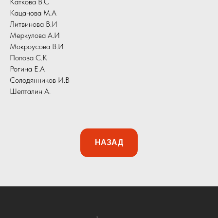
Каткова В.С
Кацанова М.А
Литвинова В.И
Меркулова А.И
Мокроусова В.И
Попова С.К
Рогина Е.А
Солодянников И.В
Шепталин А.
НАЗАД