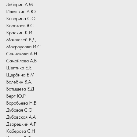
Заборин А.М
Илюшкин А.Ю
Казарина С.О
Коротаев Я.С
Краскин К.И
Манжелей В.Д
Мокроусова И.С
Сенникова А.Н
Самойлова А.В
Шептика Е.Е
Щербина Е.М
Балебин В.А.
Батышева Е.Д
Берг Ю.Р
Воробьева Н.В
Дубовая С.О.
Дубовская А.А
Дворецкий А.Р
Каберова С.Н